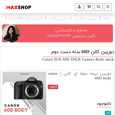
خانه
/
دوربین عکاسی
/
دوربین کانن
/
دوربین کانن 60D بدنه
/
کا
دوربین
و
لنز
مشاوره و کارشناسی
نگین سرخوش ۰۹۰۲۵۳۲۲۶۴۲
تجهیزات
و
دوربین کانن 60D بدنه دست دوم
اکسسوری
Canon EOS 60D DSLR Camera Body stock
بازار
دست
دوربین نیمه حرفه ای کانن | canon
دوم
60D body
خرید
کارکرده
اقساطی
اجاره
ناموجود
دوربین
و
البرز