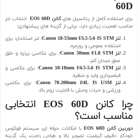
60D
برای استفاده کامل از پتانسیل های
کانن EOS 60D
انتخاب لنز
مناسب اهمیت زیادی دارد. برخی از گزینه های پیشنهادی:
لنز Canon 18-55mm f/3.5-5.6 IS STM
: لنز استاندارد برای
استفاده عمومی و روزمره.
لنز Canon 50mm f/1.8 STM
: برای عکاسی پرتره و خلق
عمق میدان کم.
لنز Canon 10-18mm f/4.5-5.6 IS STM
: برای عکاسی و
فیلمبرداری واید و منظره.
لنز Canon 70-200mm f/4L IS USM
: برای عکاسی
ورزشی و حیات وحش با قابلیت زوم بالا.
چرا کانن EOS 60D انتخابی
مناسب است؟
دوربین کانن EOS 60D
با امکانات حرفه ای، سیستم فوکوس
خودکار دقیق، کیفیت تصویر بالا و طراحی راحت، یک گزینه