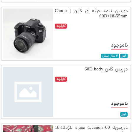
تجهیزات
دوربین نیمه حرفه ای کانن | Canon
60D+18-55mm
مکث
پلاس
کارکرده
افزودن
محصول
ناموجود
دست
دوم
البرز
۲ سال پیش
لیست
دوربین کانن 60D body
قیمت
کارکرده
دوربین
بله
ناموجود
البرز
دوربینcanon 60 dبه همراه لنز18.135