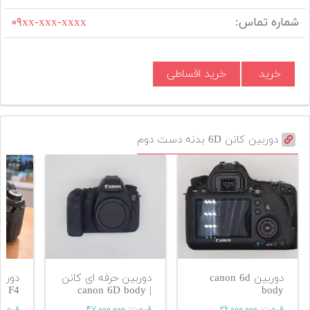
شماره تماس:
۰۹xx-xxx-xxxx
خرید
خرید اقساطی
دوربین کانن 6D بدنه دست دوم
دوربین canon 6d
دوربین حرفه ای کانن
L F4
| canon 6D body
body
قیمت:
۲۶,۰۰۰,۰۰۰
قیمت:
۴۷,۰۰۰,۰۰۰
قیمت