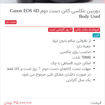
تجهیزات
دوربین عکاسی کانن دست دوم Canon EOS 6D
مکث
Body Used
پلاس
دست دو
افزودن
فروشنده مکث شاپ
۲ روز گارانتی تست
محصول
البرز
دست
از نظرفنی سالم بدون ایراد
دوم
جعبه دارد
مناسب برای عکاسی
لیست
70000 شات
قیمت
امکان خرید اقساطی با چک
دوربین
مهلت تست کالاهای دست دوم
7
روز است و کالا فقط
بله
در صورت داشتن مشکل فنی مرجوع می شود
یک سال گارانتی
قیمت:
۴۵,۰۰۰,۰۰۰
تومان