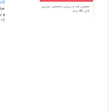
کان
معرفی، نقد و بررسی تخصصی دوربین
عرض
کانن 6D بدنه
5+ بالاترین رنج سرعت را برای انجام پردازش روی تصاویر به ارمغان می‌آورد.