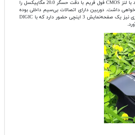
یک‌بار دیگر و در یکی دیگر از مدل‌های D خود یک دوربین قدرتمند با لنز CMOS فول فریم با دقت حسگر 20.0 مگاپیکسل را
ا خواهی داشت. دوربین دارای اتصالات بی‌سیم داخلی بوده
و به شما اجازه زوم از 3 تا 6 برابر را می‌دهد. در بخش کنترل رابط کاربری نیز یک صفحه‌نمایش 3 اینچی حضور دارد که با DIGIC