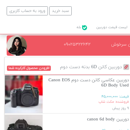
سبد خرید
ورود به حساب کاربری
لیست قیمت دوربین
بله
ن سرخوش
۰۹۰۲۵۳۲۲۶۴۲
دوربین کانن 6D بدنه دست دوم
افزودن محصول کارکرده شما
دوربین عکاسی کانن دست دوم Canon EOS
6D Body Used
قیمت:
۴۵,۰۰۰,۰۰۰
فروشنده: مکث شاپ
۹ روز پیش
دوربین canon 6d body