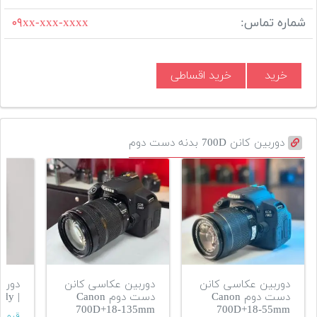
شماره تماس:
۰۹xx-xxx-xxxx
خرید
خرید اقساطی
دوربین کانن 700D بدنه دست دوم
دوربین عکاسی کانن
دوربین عکاسی کانن
دوربی
دست دوم Canon
دست دوم Canon
| Canon 700D Body
700D+18-135mm
700D+18-55mm
قیمت