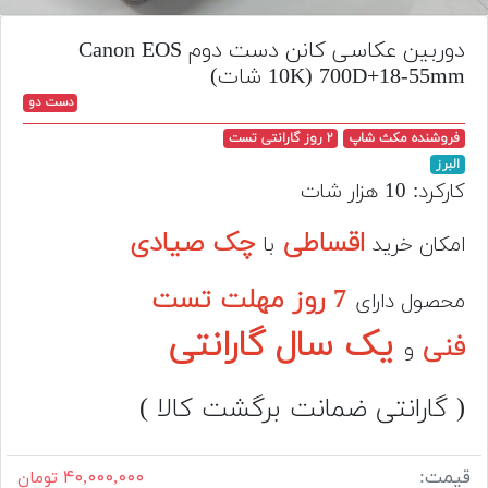
تجهیزات
دوربین عکاسی کانن دست دوم Canon EOS
مکث
700D+18-55mm (10K شات)
پلاس
دست دو
افزودن
فروشنده مکث شاپ
۲ روز گارانتی تست
محصول
البرز
دست
کارکرد: 10 هزار شات
دوم
اقساطی
چک صیادی
امکان خرید
با
لیست
قیمت
7 روز مهلت تست
دوربین
محصول دارای
یک سال گارانتی
فنی
بله
و
( گارانتی ضمانت برگشت کالا )
قیمت:
۴۰,۰۰۰,۰۰۰
تومان