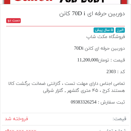
تجهیزات
دوربین حرفه ای 70D i کانن
مکث
دست دو
پلاس
البرز
۵ سال پیش
افزودن
فروشگاه مکث شاپ
محصول
دست
دوربین حرفه ای کانن 70Di
دوم
قیمت : تومان11,200,000
لیست
کد : 2303
قیمت
دوربین
تمامی اجناس دارای مهلت تست ، گارانتی ضمانت برگشت کالا
هستند کرج ، ۴۵ متری گلشهر , گلزار شرقی
بله
ثبت سفارش : 09383326254
قیمت:
فروخته شد