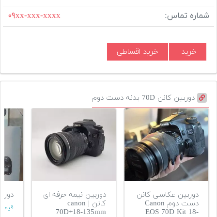
شماره تماس:
۰۹xx-xxx-xxxx
خرید
خرید اقساطی
دوربین کانن 70D بدنه دست دوم
دوربین عکاسی کانن
دوربین نیمه حرفه ای
دوربین
دست دوم Canon
کانن | canon
قیمت
70D+18-135mm
EOS 70D Kit 18-