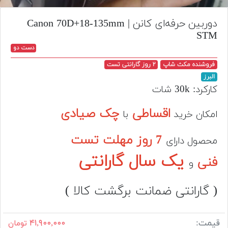
تجهیزات
دوربین حرفه‌ای کانن | Canon 70D+18-135mm
مکث
STM
پلاس
دست دو
افزودن
فروشنده مکث شاپ
۲ روز گارانتی تست
محصول
البرز
دست
کارکرد: 30k شات
دوم
اقساطی
چک صیادی
امکان خرید
با
لیست
قیمت
7 روز مهلت تست
دوربین
محصول دارای
یک سال گارانتی
فنی
بله
و
( گارانتی ضمانت برگشت کالا )
قیمت:
۴۱,۹۰۰,۰۰۰
تومان