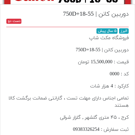
تجهیزات
دوربین کانن | 750D+18-55
مکث
دست دو
پلاس
البرز
۵ سال پیش
افزودن
فروشگاه مکث شاپ
محصول
دست
دوربین کانن | 750D+18-55
دوم
قیمت : 15,500,000 تومان
لیست
کد : 0000
قیمت
دوربین
کارکرد : 4 هزار شات
بله
تمامی اجناس دارای مهلت تست ، گارانتی ضمانت برگشت کالا
هستند
کرج ، ۴۵ متری گلشهر , گلزار شرقی
ثبت سفارش : 09383326254