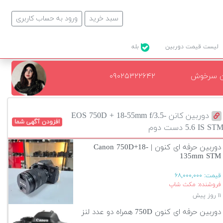
سبد خرید
ورود به حساب کاربری
لیست قیمت دوربین
بله
ن سرخوش
۰۹۰۲۵۳۲۲۶۴۲
دوربین کانن EOS 750D + 18-55mm f/3.5-
افزودن آگهی شما
5. IS STM دست دوم
دوربین حرفه ای کنون | Canon 750D+18-
135mm STM
قیمت:
۶۸,۰۰۰,۰۰۰
فروشنده: مکث شاپ
۱۱ روز پیش
دوربین حرفه ای کنون 750D همراه دو عدد لنز