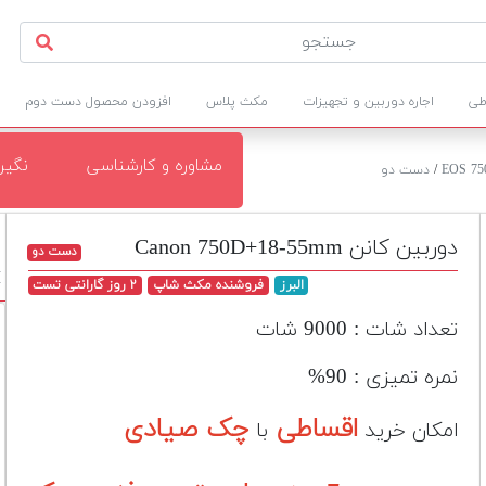
طی
اجاره دوربین و تجهیزات
مکث پلاس
افزودن محصول دست دوم
مشاوره و کارشناسی
نگی
/
دست دو
دوربین کانن Canon 750D+18-55mm
دست دو
6
البرز
فروشنده مکث شاپ
۲ روز گارانتی تست
تعداد شات : 9000 شات
نمره تمیزی : 90%
اقساطی
چک صیادی
امکان خرید
با