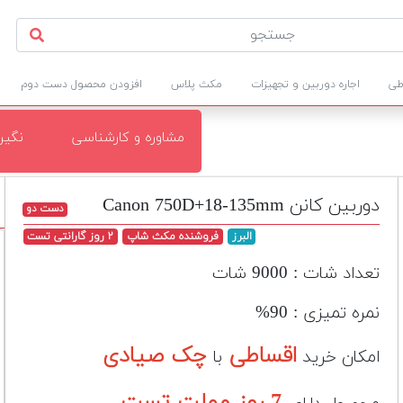
طی
اجاره دوربین و تجهیزات
مکث پلاس
افزودن محصول دست دوم
مشاوره و کارشناسی
نگی
دوربین کانن Canon 750D+18-135mm
دست دو
البرز
فروشنده مکث شاپ
۲ روز گارانتی تست
تعداد شات : 9000 شات
نمره تمیزی : 90%
اقساطی
چک صیادی
امکان خرید
با
7 روز مهلت تست