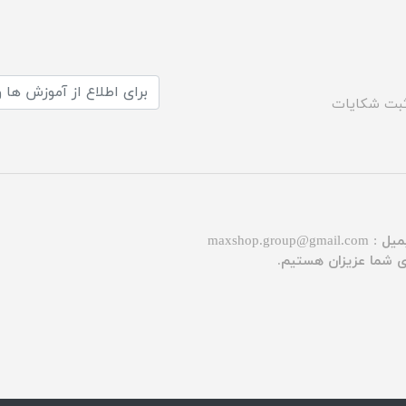
بت شکایات
میل :
maxshop.group@gmail.com