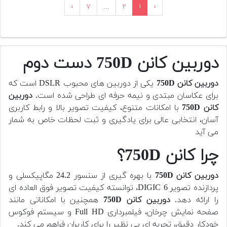
›
۷
...
۲
۱
‹
دوربین کانن 750D دست دوم
دوربین کانن 750D
یکی از دوربین های محبوب DSLR است که
برای عکاسان مبتدی و نیمه حرفه ای طراحی شده است.
دوربین
کانن 750D
با امکانات متنوع، کیفیت تصویر بالا و رابط کاربری
آسان، انتخابی عالی برای یادگیری و ثبت لحظات خاص به شمار
می آید
چرا کانن 750D؟
دوربین کانن 750D
با بهره گیری از سنسور 24.2 مگاپیکسلی و
پردازنده تصویر DIGIC 6، توانسته کیفیت تصویر فوق العاده ای
را ارائه دهد.
دوربین کانن 750D
همچنین با امکاناتی مانند
صفحه نمایش چرخان، فیلمبرداری Full HD و سیستم فوکوس
خودکار دقیق، تجربه ای بی نظیر را برای کاربران فراهم می کند.