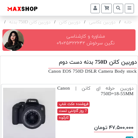
خانه
/
دوربین عکاسی
/
دوربین کانن
/
دوربین کانن 750D بدنه
/
ک
دوربین
و
لنز
مشاوره و کارشناسی
نگین سرخوش ۰۹۰۲۵۳۲۲۶۴۲
تجهیزات
و
دوربین کانن 750D بدنه دست دوم
اکسسوری
Canon EOS 750D DSLR Camera Body stock
بازار
دست
دوربین حرفه ای کانن | Canon
دوم
750D+18-55MM
خرید
فروشنده مکث شاپ
اقساطی
7 روز گارانتی تست
کارکرده
اجاره
۴۷,۵۰۰,۰۰۰ تومان
دوربین
و