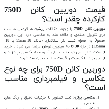
قیمت دوربین کانن 750D
کارکرده چقدر است؟
دوربین کانن 750D
با وجود امکانات پیشرفته، قیمتی مناسب
برای کاربران مبتدی و علاقه مند به عکاسی دارد. این دوربین
معمولاً به همراه کیت لنز استاندارد (مانند 18-55mm یا 18-
135mm) در
بازه 30 تا 45 میلیون تومان
عرضه می شود.
با خرید
از مکث شاپ، می توانید با خیالی آسوده به عکاسی بپردازید و
از تجهیزات با کیفیت و قیمت مناسب بهره مند شوید.
دوربین کانن 750D برای چه نوع
عکاسی و فیلمبرداری مناسب
است؟
عکاسی پرتره
: ثبت تصاویر با جزئیات دقیق و رنگ های
طبیعی.