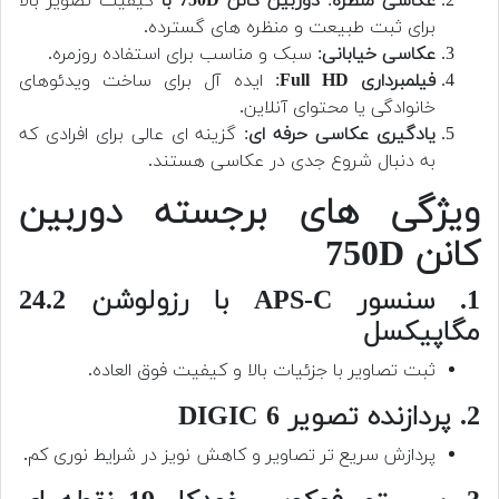
عکاسی منظره
:
دوربین کانن 750D با
کیفیت تصویر بالا
برای ثبت طبیعت و منظره های گسترده.
عکاسی خیابانی
: سبک و مناسب برای استفاده روزمره.
فیلمبرداری Full HD
: ایده آل برای ساخت ویدئوهای
خانوادگی یا محتوای آنلاین.
یادگیری عکاسی حرفه ای
: گزینه ای عالی برای افرادی که
به دنبال شروع جدی در عکاسی هستند.
ویژگی های برجسته دوربین
کانن 750D
1. سنسور APS-C با رزولوشن 24.2
مگاپیکسل
ثبت تصاویر با جزئیات بالا و کیفیت فوق العاده.
2. پردازنده تصویر DIGIC 6
پردازش سریع تر تصاویر و کاهش نویز در شرایط نوری کم.