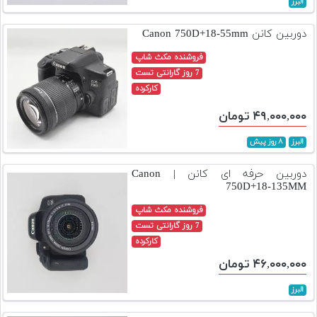
البرز
تجهیزات
دوربین کانن Canon 750D+18-55mm
مکث
پلاس
فروشنده مکث شاپ
7 روز گارانتی تست
افزودن
کارکرده
محصول
۴۹,۰۰۰,۰۰۰ تومان
دست
دوم
البرز
۸ روز پیش
لیست
دوربین حرفه ای کانن | Canon
قیمت
750D+18-135MM
دوربین
فروشنده مکث شاپ
بله
7 روز گارانتی تست
کارکرده
۴۶,۰۰۰,۰۰۰ تومان
البرز