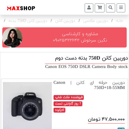
خانه
/
دوربین عکاسی
/
دوربین کانن
/
دوربین کانن 750D بدنه
/
ک
دوربین
و
لنز
مشاوره و کارشناسی
نگین سرخوش ۰۹۰۲۵۳۲۲۶۴۲
تجهیزات
و
دوربین کانن 750D بدنه دست دوم
اکسسوری
Canon EOS 750D DSLR Camera Body stock
بازار
دست
دوربین حرفه ای کانن | Canon
دوم
750D+18-55MM
خرید
فروشنده مکث شاپ
اقساطی
7 روز گارانتی تست
کارکرده
اجاره
۴۷,۵۰۰,۰۰۰ تومان
دوربین
و