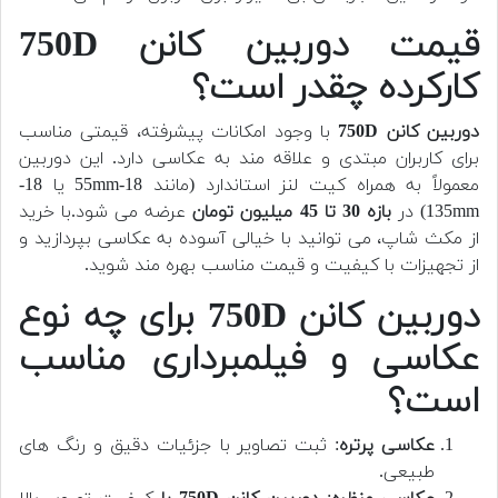
قیمت دوربین کانن 750D
کارکرده چقدر است؟
دوربین کانن 750D
با وجود امکانات پیشرفته، قیمتی مناسب
برای کاربران مبتدی و علاقه مند به عکاسی دارد. این دوربین
معمولاً به همراه کیت لنز استاندارد (مانند 18-55mm یا 18-
135mm) در
بازه 30 تا 45 میلیون تومان
عرضه می شود.
با خرید
از مکث شاپ، می توانید با خیالی آسوده به عکاسی بپردازید و
از تجهیزات با کیفیت و قیمت مناسب بهره مند شوید.
دوربین کانن 750D برای چه نوع
عکاسی و فیلمبرداری مناسب
است؟
عکاسی پرتره
: ثبت تصاویر با جزئیات دقیق و رنگ های
طبیعی.