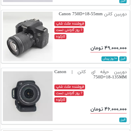
البرز
تجهیزات
دوربین کانن Canon 750D+18-55mm
مکث
پلاس
فروشنده مکث شاپ
7 روز گارانتی تست
افزودن
کارکرده
محصول
۴۹,۰۰۰,۰۰۰ تومان
دست
دوم
البرز
۱۰ روز پیش
لیست
دوربین حرفه ای کانن | Canon
قیمت
750D+18-135MM
دوربین
فروشنده مکث شاپ
بله
7 روز گارانتی تست
کارکرده
۴۶,۰۰۰,۰۰۰ تومان
البرز