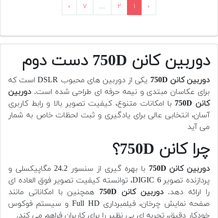
›
۷
...
۲
۱
‹
دوربین کانن 750D دست دوم
دوربین کانن 750D
یکی از دوربین های محبوب DSLR است که
برای عکاسان مبتدی و نیمه حرفه ای طراحی شده است.
دوربین
کانن 750D
با امکانات متنوع، کیفیت تصویر بالا و رابط کاربری
آسان، انتخابی عالی برای یادگیری و ثبت لحظات خاص به شمار
می آید
چرا کانن 750D؟
دوربین کانن 750D
با بهره گیری از سنسور 24.2 مگاپیکسلی و
پردازنده تصویر DIGIC 6، توانسته کیفیت تصویر فوق العاده ای
را ارائه دهد.
دوربین کانن 750D
همچنین با امکاناتی مانند
صفحه نمایش چرخان، فیلمبرداری Full HD و سیستم فوکوس
خودکار دقیق، تجربه ای بی نظیر را برای کاربران فراهم می کند.