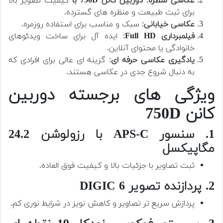
عکاسی منظره
:
دوربین کانن 750D با
کیفیت تصویر بالا
برای ثبت طبیعت و منظره های گسترده.
عکاسی خیابانی
: سبک و مناسب برای استفاده روزمره.
فیلمبرداری Full HD
: ایده آل برای ساخت ویدئوهای
خانوادگی یا محتوای آنلاین.
یادگیری عکاسی حرفه ای
: گزینه ای عالی برای افرادی که
به دنبال شروع جدی در عکاسی هستند.
ویژگی های برجسته دوربین
کانن 750D
1. سنسور APS-C با رزولوشن 24.2
مگاپیکسل
ثبت تصاویر با جزئیات بالا و کیفیت فوق العاده.
2. پردازنده تصویر DIGIC 6
پردازش سریع تر تصاویر و کاهش نویز در شرایط نوری کم.