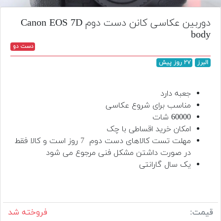
تجهیزات
دوربین عکاسی کانن دست دوم Canon EOS 7D
مکث
body
پلاس
دست دو
افزودن
البرز
۲۷ روز پیش
محصول
دست
دوم
جعبه دارد
مناسب برای شروع عکاسی
لیست
60000 شات
قیمت
امکان خرید اقساطی با چک
دوربین
مهلت تست کالاهای دست دوم
7
روز است و کالا فقط
در صورت داشتن مشکل فنی مرجوع می شود
بله
یک سال گارانتی
قیمت:
فروخته شد