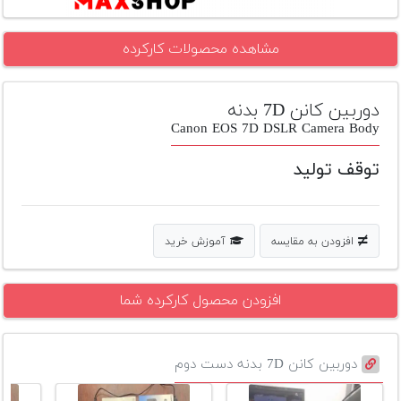
تجهیزات
مشاهده محصولات کارکرده
مکث
پلاس
دوربین کانن 7D بدنه
افزودن
محصول
Canon EOS 7D DSLR Camera Body
دست
دوم
توقف تولید
لیست
قیمت
دوربین
افزودن به مقایسه
آموزش خرید
بله
افزودن محصول کارکرده شما
دوربین کانن 7D بدنه دست دوم