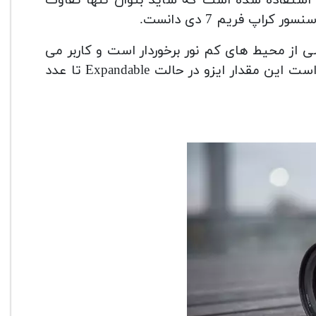
اپ فریم 7 دی دانست.
وبی در عکاسی از محیط های کم نور برخوردار است و کاربر می
تواند با ایزویی تا 16000 نیتیو به عکاسی بپردازد. قابل ذکر است این مقدار ایزو در حالت Expandable تا عدد