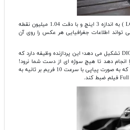
دوربین Canon 7D Mark II از یک نمایشگر ال سی دی ( LCD ) به اندازه 3 اینچ و با دقت 1.04 میلیون نقطه
 می برد. همچنین این دوربین با مجهز بودن به GPS می تواند اطلاعات جغرافیایی هر عکس را روی آن
مغز هوشمند دوربین کانن 7 دی را یک جفت پردازشگر DIGIC 6 تشکیل می دهد؛ این پردازنده وظیفه دارد که
انجام دهد تا هیچ سوژه ای از دست شما نرود!
همچنین به لطف این پردازشگر دوربین شما قدرت این را دارد که به صورت پیاپی با سرعت 10 فریم بر ثانیه به