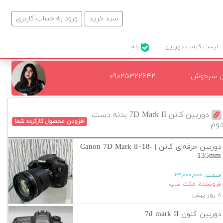
سبد خرید
ورود به حساب کاربری
لیست قیمت دوربین
بله
ن سرخوش
۰۹۰۲۵۳۲۲۶۴۲
دوربین کانن 7D Mark II بدنه دست
افزودن محصول کارکرده شما
وم
دوربین حرفه‌ای کانن | Canon 7D Mark ii+18-
135mm
قیمت:
۶۳,۰۰۰,۰۰۰
فروشنده: مکث شاپ
۸ روز پیش
دوربین کنون 7d mark II