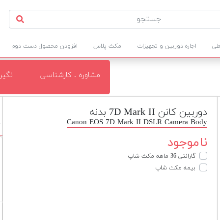
طی
اجاره دوربین و تجهیزات
مکث پلاس
افزودن محصول دست دوم
مشاوره . کارشناسی
نگی
دوربین کانن 7D Mark II بدنه
Canon EOS 7D Mark II DSLR Camera Body
د
ناموجود
گارانتی 36 ماهه مکث شاپ
بیمه مکث شاپ