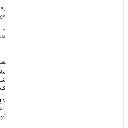
به 
موض
داش
سن
کمی 
باش
فول فریم با ان