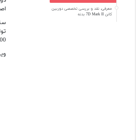
اصل
معرفی، نقد و بررسی تخصصی دوربین
کانن 7D Mark II بدنه
51200 هم ت
وید