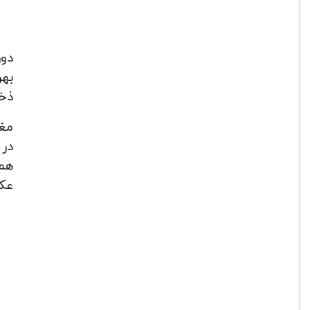
ذخی
در 
عکاسی پ