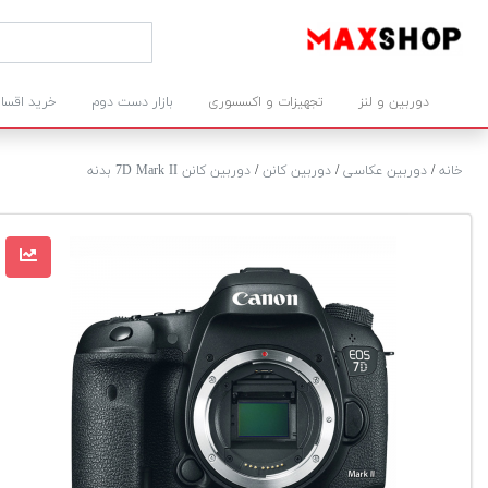
دوربین و لنز
تجهیزات و اکسسوری
بازار دست دوم
خرید اقسا
خانه
/
دوربین عکاسی
/
دوربین کانن
/
دوربین کانن 7D Mark II بدنه