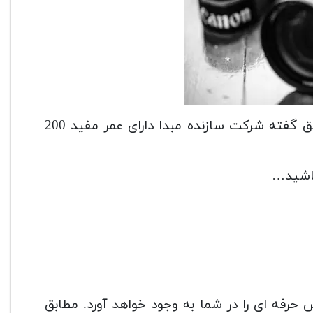
شاتر با کیفیت و با دوام استفاده در کانن 7 دی مارک 2 طبق گفته شرکت سازنده مبدا دارای عمر مفید 200
فه ای را در شما به وجود خواهد آورد. مطابق