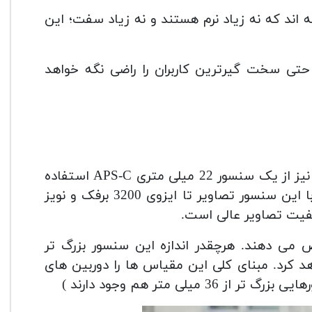
ه اند که نه زیاد نرم هستند و نه زیاد سفت؛ این
 یک جمع بندی کلی می توان گفت بدنه ارگونومیک 7D حتی سخت گیرترین کاربران را راضی نگه خواهد
مانند اغلب دوربین های کانن، برای دوربین کانن 7D Mark II نیز از یک سنسور 22 میلی متری APS-C استفاده
شده است. کیفیت این سنسور هم خوب به نظر می رسد؛ با این سنسور تصاویر تا ایزوی 3200 برفک و نویز
عدد 1.5 را به خود اختصاص می دهند. هرچقدر اندازه این سنسور بزرگ تر
د کرد. مبنای کلی این مقیاس ها را دوربین های