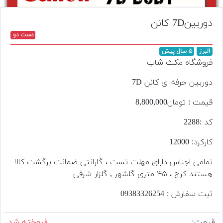
تجهیزات
دوربین7D کانن
مکث
دست دو
پلاس
البرز
۵ سال پیش
افزودن
فروشگاه مکث شاپ
محصول
دست
دوربین حرفه ای کانن 7D
دوم
قیمت : تومان8,800,000
لیست
کد :2288
قیمت
دوربین
کارکرد: 12000
بله
تمامی اجناس دارای مهلت تست ، گارانتی ضمانت برگشت کالا
هستند کرج ، ۴۵ متری گلشهر , گلزار شرقی
ثبت سفارش : 09383326254
قیمت:
فروخته شد