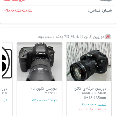
شماره تماس:
۰۹xx-xxx-xxxx
دوربین کانن 7D Mark II بدنه دست دوم
دوربین حرفه‌ای کانن |
دوربین کنون 7d
Canon 7D Mark
mark II
mark ii ب
ii+18-135mm
قیمت:
۵۵,۰۰۰,۰۰۰
قیمت
قیمت:
۶۳,۰۰۰,۰۰۰
فروشنده: مکث شاپ