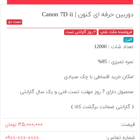
تجهیزات
دوربین حرفه ای کنون | Canon 7D ii
مکث
دست دو
پلاس
فروشنده مکث شاپ
۲ روز گارانتی تست
افزودن
البرز
محصول
تعداد شات : 12000
دست
دوم
نمره تمیزی : 95%
لیست
امکان خرید اقساطی با چک صیادی
قیمت
دوربین
محصول دارای 7 روز مهلت تست فنی و یک سال گارانتی
بله
( گارانتی ضمانت برگشت کالا )
قیمت:
۳۵,۰۰۰,۰۰۰
تومان
شماره تماس:
۰۹xx-xxx-xxxx