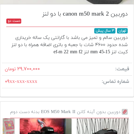
تجهیزات
دوربین canon m50 mark 2 با دو لنز
مکث
دست دو
پلاس
تهران
۳ سال پیش
افزودن
دوربین سالم و تمیز می باشد با گارانتی یک ساله خریداری
محصول
شده حدود ۴۶۰۰ شات با جعبه و باتری اضافه همراه با دو لنز
دست
کیت لنز 15-45 mm لنز ef-m 22 mm f2
دوم
لیست
قیمت:
۲۹,۷۰۰,۰۰۰
تومان
قیمت
دوربین
شماره تماس:
۰۹xx-xxx-xxxx
بله
دوربین بدون آینه کانن EOS M50 Mark II بدنه دست دوم