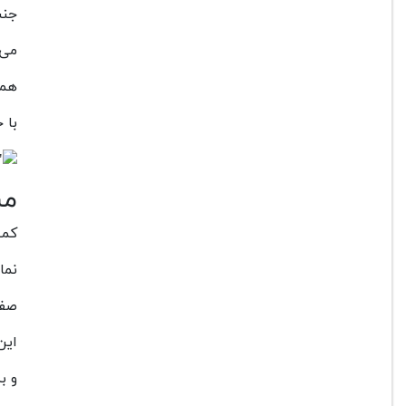
جنس
می 
همچنین وزن ای
با خیال را
مش
کمپانی کان
نما
صفحه نمایشگر 
این
و ب