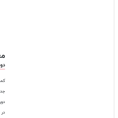
مع
دورب
کمپ
جدی
دوربین R5 یکی
در این 