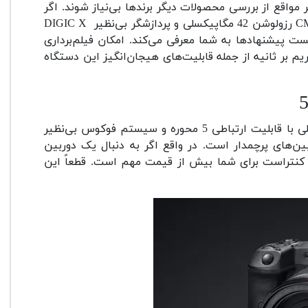
اقع از بررسی محصولات دیگر برندها بی‌نیاز شوند. اگر
به دنبال خرید یک دوربین فوق‌العاده قدرتمند فول فریم با سنسور CMOS رزولوشن 42 مگاپیکسلی و پردازشگر بی‌نظیر DIGIC X
 حالا شرکت کانن مدل EOS R5 را در صدر لیست پیشنهادها به شما معرفی می‌کند. امکان فیلم‌برداری
ا حالت خام یا همان RAW با سرعت 30 فریم بر ثانیه و 4K 120 فریم بر ثانیه از جمله قابلیت‌های هیجان‌انگیز این دستگاه
دارای صفحه نمایشگر لمسی از نوع متحرک، لرزش‌گیر داخلی با قابلیت ارتباطی 5 محوره و سیستم فوکوس بی‌نظیر
ربین‌های پرچمدار است. در واقع اگر به دنبال یک دوربین
 کنتراست برای شما بیش از قیمت مهم است. قطعاً این