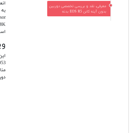
انع
معرفی، نقد و بررسی تخصصی دوربین
بدون آینه کانن EOS R5 بدنه
است
وی
ای
منا
دور