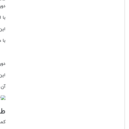
دور
با 
این
با دوربین r5 می توانید ع
دوربین r5 می تواند به راحتی 
این
آن بر روی 
طر
کمپان