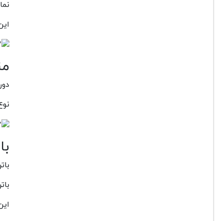
نمایشگر دوربی
این 
من
دوربین R5 دارای یک منظره یا
نوع
با
باتری دوربین
باتری ا
این