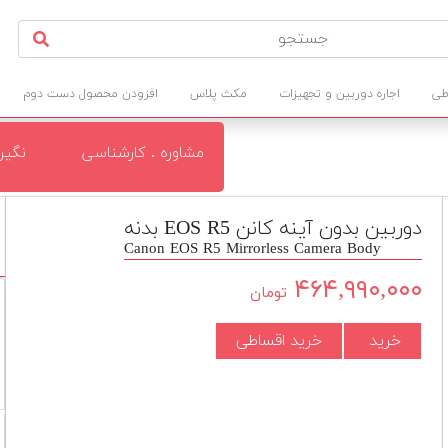
طی
اجاره دوربین و تجهیزات
مکث پلاس
افزودن محصول دست دوم
مشاوره . کارشناسی
نگی
دوربین بدون آینه کانن EOS R5 بدنه
Canon EOS R5 Mirrorless Camera Body
ب
۴۶۴,۹۹۰,۰۰۰
تومان
خرید
خرید اقساطی