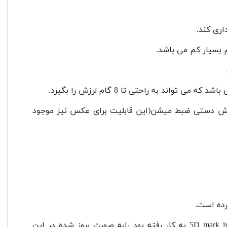
رزش دستی ضبط میشن(این قابلیت برای عکس نیز موجود
کانن در این دوربین از قابلیت DUAL PIXEL RAW که در دوربین 5D mark iv به کار رفته بود رابه صورت بروز شده در این