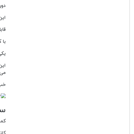
دوربین بدو
این
قابلیت فی
با کیفیت 8K می توا
یکی دیگر
این
می 
خب 
سن
کمپا