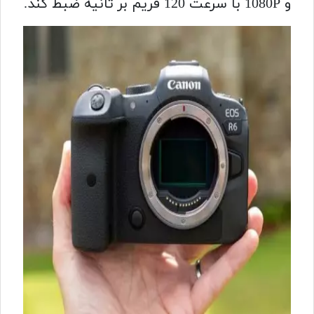
و 1080P با سرعت 120 فریم بر ثانیه ضبط کند.