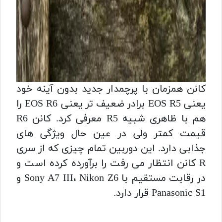
کانن همزمان با پرچمدار جدید بدون آینه خود
یعنی EOS R5 برادر ضعیف تر یعنی EOS R6 را
هم با ظاهری شبیه R5 معرفی کرد. کانن R6
قیمت کمتر ولی در عین حال ویژگی های
جذابی دارد.
این دوربین تمام چیزی که از سری
R کانن انتظار می رفت را برآورده کرده است و
در رقابت مستقیم با Sony A7 III، Nikon Z6 و
Panasonic S1 قرار دارد.