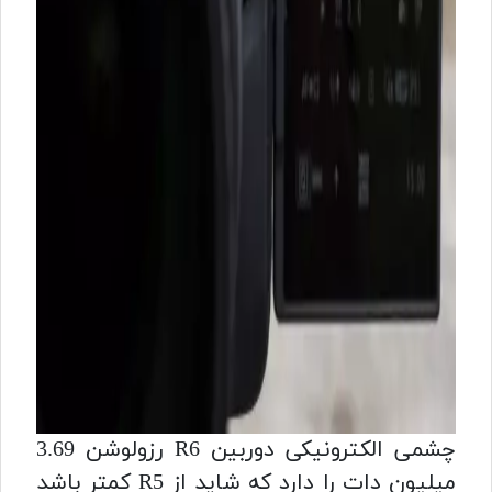
چشمی الکترونیکی دوربین R6 رزولوشن 3.69
میلیون دات را دارد که شاید از R5 کمتر باشد