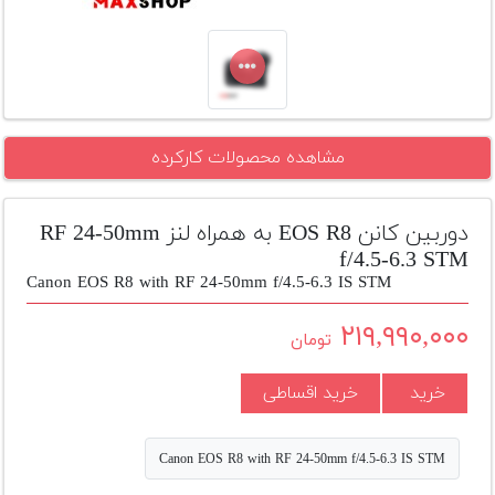
تجهیزات
مکث
پلاس
افزودن
مشاهده محصولات کارکرده
محصول
دست
دوم
دوربین کانن EOS R8 به همراه لنز RF 24-50mm
لیست
f/4.5-6.3 STM
قیمت
Canon EOS R8 with RF 24-50mm f/4.5-6.3 IS STM
دوربین
۲۱۹,۹۹۰,۰۰۰
تومان
بله
خرید
خرید اقساطی
Canon EOS R8 with RF 24-50mm f/4.5-6.3 IS STM