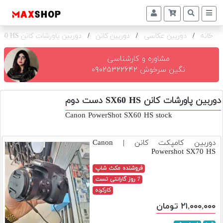
خانه
/
دوربین عکاسی
/
دوربین کانن
/
دوربین پاورشات کانن SX60 HS
دوربین
و
لنز
مشاوره و کارشناسی
نگین سرخوش ۰۹۰۲۵۳۲۲۶۴۲
تجهیزات
و
دوربین پاورشات کانن SX60 HS دست دوم
اکسسوری
Canon PowerShot SX60 HS stock
بازار
دست
دوربین کامپکت کانن | Canon
دوم
Powershot SX70 HS
خرید
فروشنده مکث شاپ
اقساطی
7 روز گارانتی تست
کارکرده
اجاره
۲۱,۰۰۰,۰۰۰ تومان
دوربین
و