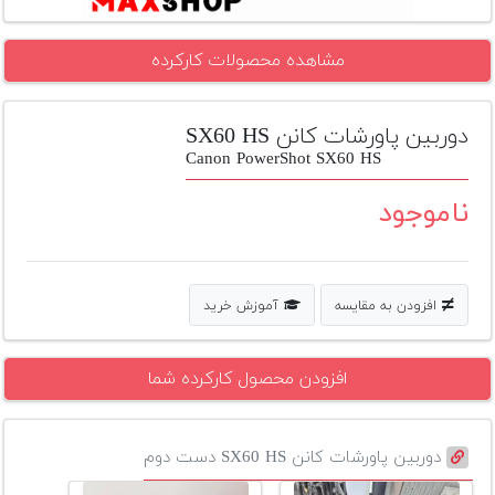
تجهیزات
مشاهده محصولات کارکرده
مکث
پلاس
دوربین پاورشات کانن SX60 HS
افزودن
محصول
Canon PowerShot SX60 HS
دست
دوم
ناموجود
لیست
قیمت
دوربین
افزودن به مقایسه
آموزش خرید
بله
افزودن محصول کارکرده شما
دوربین پاورشات کانن SX60 HS دست دوم