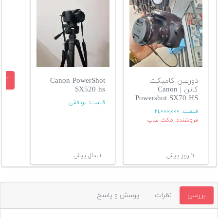
آگه
دوربین کامپکت
Canon PowerShot
کانن | Canon
SX520 hs
Powershot SX70 HS
قیمت:
توافقی
قیمت:
۲۱,۰۰۰,۰۰۰
فروشنده: مکث شاپ
۱۱ روز پیش
۱ سال پیش
بررسی
نظرات
پرسش و پاسخ