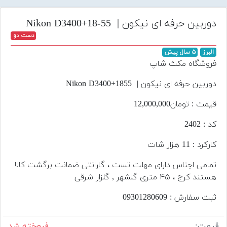
تجهیزات
دوربین حرفه ای نیکون | Nikon D3400+18-55
مکث
دست دو
پلاس
البرز
۵ سال پیش
افزودن
فروشگاه مکث شاپ
محصول
دست
دوربین حرفه ای نیکون | Nikon D3400+1855
دوم
قیمت : تومان12,000,000
لیست
کد : 2402
قیمت
دوربین
کارکرد : 11 هزار شات
بله
تمامی اجناس دارای مهلت تست ، گارانتی ضمانت برگشت کالا
هستند کرج ، ۴۵ متری گلشهر , گلزار شرقی
ثبت سفارش : 09301280609
قیمت:
فروخته شد