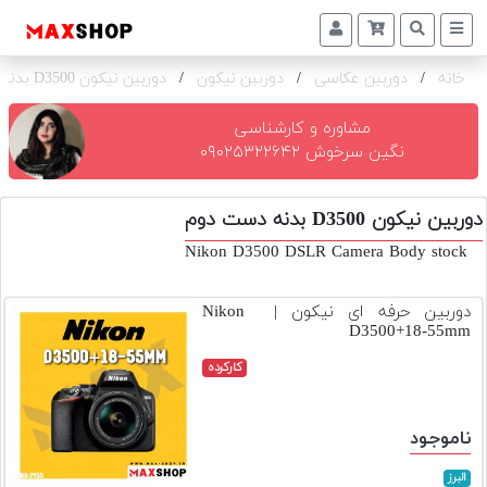
خانه
/
دوربین عکاسی
/
دوربین نیکون
/
دوربین نیکون D3500 بدنه
دوربین
و
لنز
مشاوره و کارشناسی
نگین سرخوش ۰۹۰۲۵۳۲۲۶۴۲
تجهیزات
و
دوربین نیکون D3500 بدنه دست دوم
اکسسوری
Nikon D3500 DSLR Camera Body stock
بازار
دست
دوربین حرفه ای نیکون | Nikon
دوم
D3500+18-55mm
خرید
کارکرده
اقساطی
اجاره
ناموجود
دوربین
و
البرز