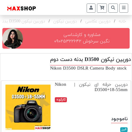
خانه
/
دوربین عکاسی
/
دوربین نیکون
/
دوربین نیکون D3500 بدنه
دوربین
و
لنز
مشاوره و کارشناسی
نگین سرخوش ۰۹۰۲۵۳۲۲۶۴۲
تجهیزات
و
دوربین نیکون D3500 بدنه دست دوم
اکسسوری
Nikon D3500 DSLR Camera Body stock
بازار
دست
دوربین حرفه ای نیکون | Nikon
دوم
D3500+18-55mm
خرید
کارکرده
اقساطی
اجاره
ناموجود
دوربین
و
البرز