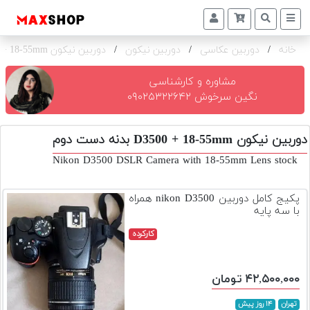
خانه
/
دوربین عکاسی
/
دوربین نیکون
/
دوربین نیکون D3500 + 18-55mm بدنه
دوربین
و
لنز
مشاوره و کارشناسی
نگین سرخوش ۰۹۰۲۵۳۲۲۶۴۲
تجهیزات
و
دوربین نیکون D3500 + 18-55mm بدنه دست دوم
اکسسوری
Nikon D3500 DSLR Camera with 18-55mm Lens stock
بازار
دست
پکیج کامل دوربین nikon D3500 همراه
دوم
با سه پایه
خرید
کارکرده
اقساطی
اجاره
۴۲,۵۰۰,۰۰۰ تومان
دوربین
و
تهران
۱۴ روز پیش