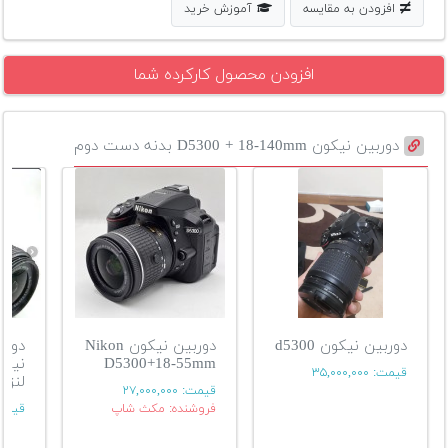
افزودن به مقایسه
آموزش خرید
افزودن محصول کارکرده شما
دوربین نیکون D5300 + 18-140mm بدنه دست دوم
دوربین نیکون d5300
دوربین نیکون Nikon
دورب
D5300+18-55mm
قیمت:
۳۵,۰۰۰,۰۰۰
لنز۱۸-۵۵ میلیمتری
قیمت:
۲۷,۰۰۰,۰۰۰
فروشنده: مکث شاپ
قیمت