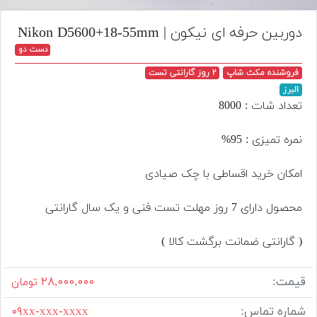
تجهیزات
دوربین حرفه ای نیکون | Nikon D5600+18-55mm
مکث
دست دو
پلاس
فروشنده مکث شاپ
۲ روز گارانتی تست
افزودن
البرز
محصول
تعداد شات : 8000
دست
دوم
نمره تمیزی : 95%
لیست
امکان خرید اقساطی با چک صیادی
قیمت
دوربین
محصول دارای 7 روز مهلت تست فنی و یک سال گارانتی
بله
( گارانتی ضمانت برگشت کالا )
قیمت:
۲۸,۰۰۰,۰۰۰
تومان
شماره تماس:
۰۹xx-xxx-xxxx