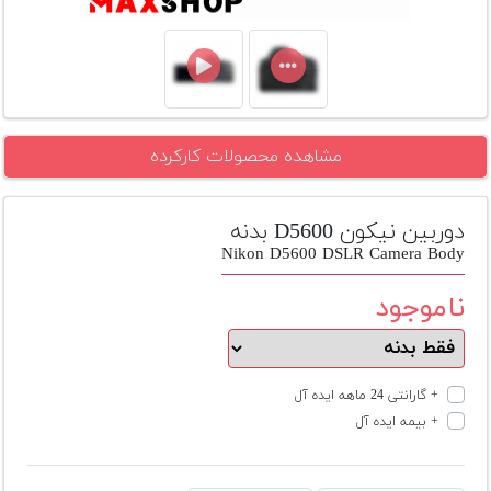
تجهیزات
مکث
پلاس
افزودن
مشاهده محصولات کارکرده
محصول
دست
دوم
دوربین نیکون D5600 بدنه
لیست
Nikon D5600 DSLR Camera Body
قیمت
دوربین
ناموجود
بله
+ گارانتی 24 ماهه ایده آل
+ بیمه ایده آل