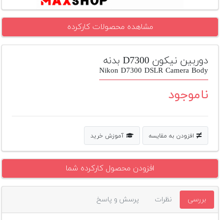
تجهیزات
مشاهده محصولات کارکرده
مکث
پلاس
دوربین نیکون D7300 بدنه
افزودن
محصول
Nikon D7300 DSLR Camera Body
دست
دوم
ناموجود
لیست
قیمت
دوربین
افزودن به مقایسه
آموزش خرید
بله
افزودن محصول کارکرده شما
بررسی
نظرات
پرسش و پاسخ