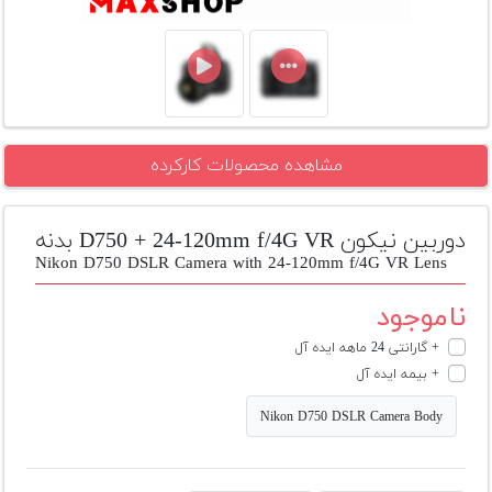
تجهیزات
مکث
پلاس
افزودن
محصول
مشاهده محصولات کارکرده
دست
دوم
دوربین نیکون D750 + 24-120mm f/4G VR بدنه
لیست
Nikon D750 DSLR Camera with 24-120mm f/4G VR Lens
قیمت
دوربین
ناموجود
بله
+ گارانتی 24 ماهه ایده آل
+ بیمه ایده آل
Nikon D750 DSLR Camera Body