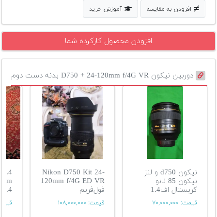
افزودن به مقایسه
آموزش خرید
افزودن محصول کارکرده شما
دوربین نیکون D750 + 24-120mm f/4G VR بدنه دست دوم
نیکون d750 و لنز
Nikon D750 Kit 24-
f1.4
نیکون 85 نانو
120mm f/4G ED VR
50mm
کریستال اف1.4
فول‌فریم
f1.4
قیمت:
۷۰,۰۰۰,۰۰۰
قیمت:
۱۰۸,۰۰۰,۰۰۰
قیمت