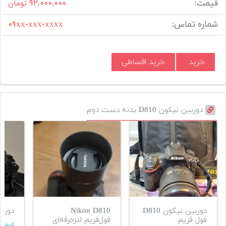
قیمت:
۹۲,۰۰۰,۰۰۰
تومان
شماره تماس:
۰۹xx-xxx-xxxx
خرید
خرید اقساطی
دوربین نیکون D810 بدنه دست دوم
دوربین نیکون D810
Nikon D810
دوربین kon
فول فریم
فول‌فریم لنزحرفه‌ای
قیمت