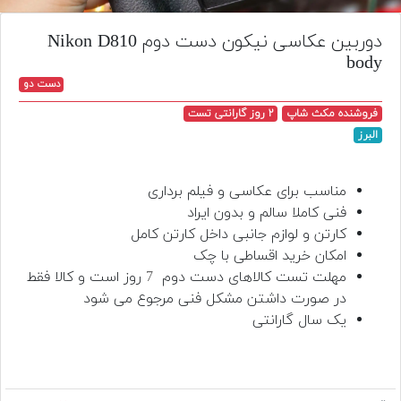
تجهیزات
دوربین عکاسی نیکون دست دوم Nikon D810
مکث
body
پلاس
دست دو
افزودن
فروشنده مکث شاپ
۲ روز گارانتی تست
محصول
البرز
دست
دوم
مناسب برای عکاسی و فیلم برداری
لیست
فنی کاملا سالم و بدون ایراد
قیمت
کارتن و لوازم جانبی داخل کارتن کامل
دوربین
امکان خرید اقساطی با چک
مهلت تست کالاهای دست دوم
7
روز است و کالا فقط
بله
در صورت داشتن مشکل فنی مرجوع می شود
یک سال گارانتی