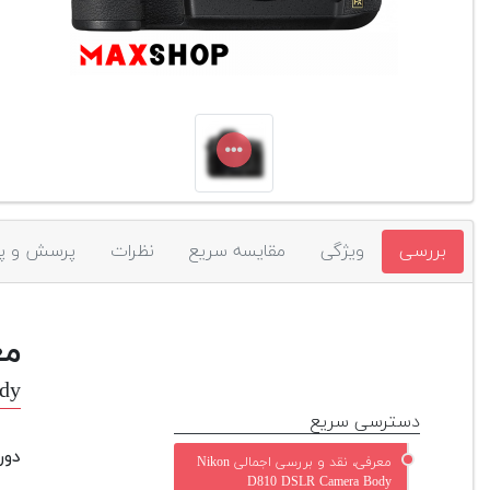
بررسی
ویژگی
مقایسه سریع
نظرات
پرسش و پ
مع
dy
دسترسی سریع
دوربین D810 از کمپان
معرفی، نقد و بررسی اجمالی Nikon
D810 DSLR Camera Body