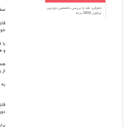
معرفی، نقد و بررسی تخصصی دوربین
صفحه نمایش 
نیکون D810 بدنه
قاب
خود
با 
و ه
همچ
از و
به 
دوربین
برای