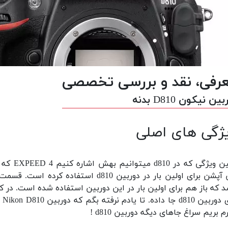
رفی، نقد و بررسی تخصصی
ین نیکون D810 بدنه
ژگی های اصلی
یژگی که در d810 میتوانیم بهش اشاره کنیم
EXPEED 4 که باعث بیشتر شدن کیفیت عکس شده.
پشن برای اولین بار در دوربین d810 استفاده کرده است.
د که باز هم برای اولین بار در این دوربین استفاده شده است.
در ک
ربین d810 جا داده.
تا یادم نرفته بگم که دوربین Nikon D810 می تونه روی 51 نقطه فوکوس کنه.
م بریم سراغ جاهای دیگه دوربین d810 !