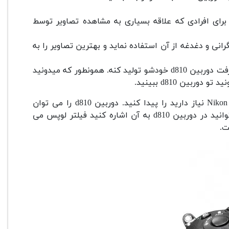
زرگ برای افرادی که علاقه بسیاری به مشاهده تصاویر توسط
رانی و دغدغه از آن استفاده نماید و بهترین تصاویر را به
گذشت زمان برای کمپانی نیکون خوشایند نبود، پس نیکون تصمیم گرفت دوربین d810 خودشو تولید کنه. همونطور که میدونید
ن d810 ببینید.
با خواندن این متن می تونید همه نکاتی را که راجب دوربین Nikon D810 نیاز دارید را پیدا کنید. دوربین d810 را می توان
نسخه بروز شده دوربین d800 شناخت. یکی از بهترین نکاتی که می توانید در دوربین d810 به آن اشاره کنید فیلتر لوپس می