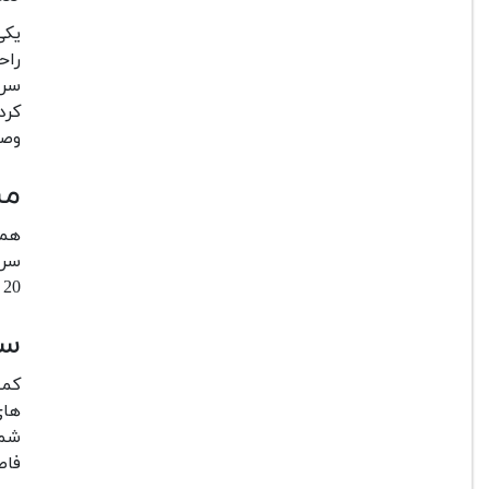
یکی
راحتی
سرع
کرد
وصل
م
همونطو
سرعت شات
20 ثانیه تنظیم کنید.
سی
کمپانی نیکو
های دور
شما
فاص