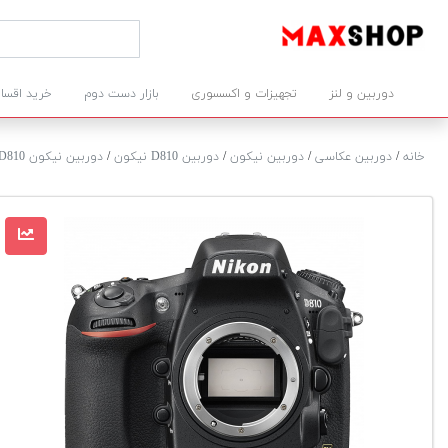
دوربین و لنز
تجهیزات و اکسسوری
بازار دست دوم
خرید اقسا
خانه
/
دوربین عکاسی
/
دوربین نیکون
/
دوربین D810 نیکون
/
دوربین نیکون D810 بدنه