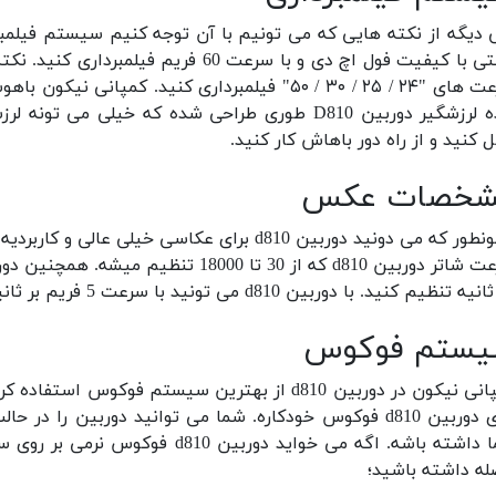
 دیگه از نکته هایی که می تونیم با آن توجه کنیم سیستم فیلمبرداری دور
 با کیفیت فول اچ دی و با سرعت 60 فریم فیلمبرداری کنید.
ت های "
۲۴ / ۲۵ / ۳۰ / ۵۰" فیلمبرداری کنید.
ه
لرزشگیر دوربین D810 طوری طراحی شده که خیلی می تونه لرزشو بگیره.
 کنید و از راه دور باهاش کار کنید.
شخصات عکس
ر که می دونید دوربین d810 برای عکاسی خیلی عالی و کاربردیه.
ر دوربین d810 که از 30 تا 18000 تنظیم میشه.
با دوربین d810 می تونید با سرعت 5 فریم بر ثانیه عکس های پیاپی ثبت کنید.
ستم فوکوس
ن در دوربین d810 از بهترین سیستم فوکوس استفاده کرده است که کار باهاش خیلی راحته.
بین d810 فوکوس خودکاره.
شما می توانید دوربین را در حال
 داشته باشه.
له داشته باشید؛