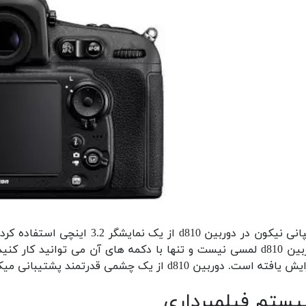
ن در دوربین d810 از یک نمایشگر 3.2 اینچی استفاده کرده که این نمایشگر lcd می باشد.
 تنها با دکمه های آن می توانید کار کنید.
ایش یافته است.
دوربین d810 از یک چشمی قدرتمند پشتیبانی میکنه که به راحتی میتونه چشم سوژه رو تشخیص بده.
ستم فیلمبرداری