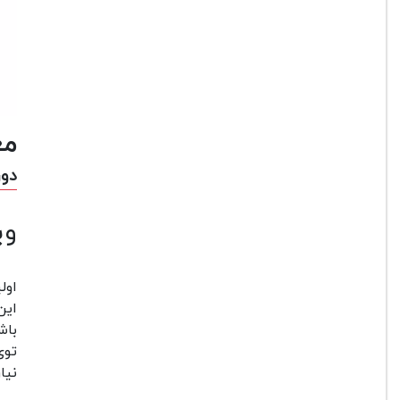
مع
دورب
وی
اولین و
این آ
باش
توی دو
نیار