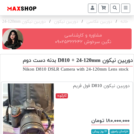
خانه
/
دوربین عکاسی
/
دوربین نیکون
/
دوربین نیکون D810 + 24-120mm بدنه
دوربین
و
لنز
مشاوره و کارشناسی
نگین سرخوش ۰۹۰۲۵۳۲۲۶۴۲
تجهیزات
و
دوربین نیکون D810 + 24-120mm بدنه دست دوم
اکسسوری
Nikon D810 DSLR Camera with 24-120mm Lens stock
بازار
دست
دوربین نیکون D810 فول فریم
دوم
کارکرده
خرید
اقساطی
اجاره
۱۸۰,۰۰۰,۰۰۰ تومان
دوربین
و
خراسان رضوی
۱۶ روز پیش