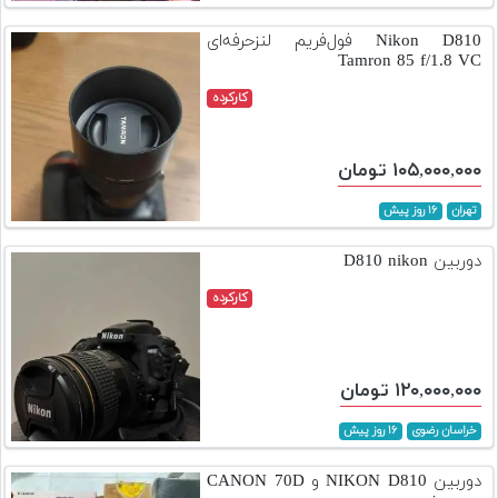
تجهیزات
Nikon D810 فول‌فریم لنزحرفه‌ای
Tamron 85 f/1.8 VC
مکث
پلاس
کارکرده
افزودن
محصول
۱۰۵,۰۰۰,۰۰۰ تومان
دست
دوم
تهران
۱۶ روز پیش
لیست
دوربین D810 nikon
قیمت
کارکرده
دوربین
بله
۱۲۰,۰۰۰,۰۰۰ تومان
خراسان رضوی
۱۶ روز پیش
دوربین NIKON D810 و CANON 70D