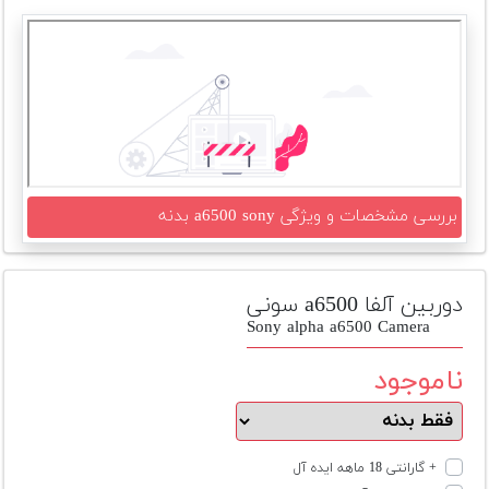
تجهیزات
مکث
پلاس
افزودن
محصول
دست
دوم
بررسی مشخصات و ویژگی a6500 sony بدنه
لیست
قیمت
دوربین
دوربین آلفا a6500 سونی
Sony alpha a6500 Camera
بله
ناموجود
+ گارانتی 18 ماهه ایده آل