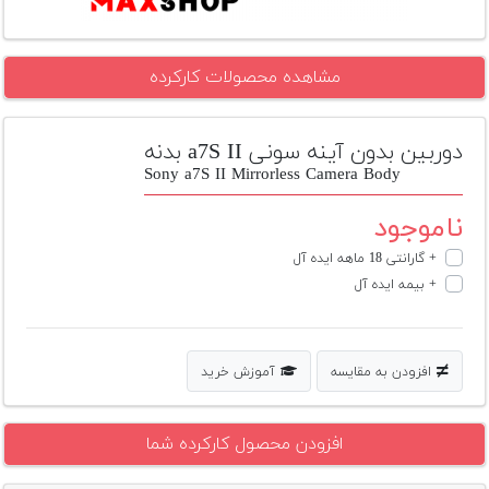
تجهیزات
مکث
مشاهده محصولات کارکرده
پلاس
افزودن
دوربین بدون آینه سونی a7S II بدنه
محصول
Sony a7S II Mirrorless Camera Body
دست
دوم
ناموجود
لیست
+ گارانتی 18 ماهه ایده آل
قیمت
+ بیمه ایده آل
دوربین
بله
افزودن به مقایسه
آموزش خرید
افزودن محصول کارکرده شما