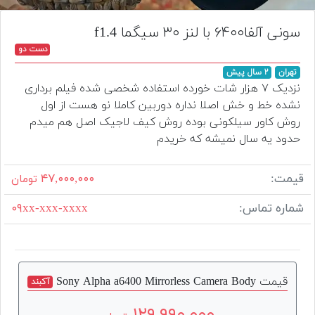
تجهیزات
سونی آلفا۶۴۰۰ با لنز ۳۰ سیگما f1.4
مکث
دست دو
پلاس
تهران
۲ سال پیش
افزودن
نزدیک ۷ هزار شات خورده استفاده شخصی شده فیلم برداری
محصول
نشده خط و خش اصلا نداره دوربین کاملا نو هست از اول
دست
روش کاور سیلکونی بوده روش کیف لاجیک اصل هم میدم
دوم
حدود یه سال نمیشه که خریدم
لیست
قیمت
قیمت:
۴۷,۰۰۰,۰۰۰
تومان
دوربین
شماره تماس:
۰۹xx-xxx-xxxx
بله
قیمت Sony Alpha a6400 Mirrorless Camera Body
آکبند