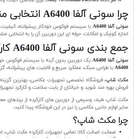
چرا سونی آلفا A6400 انتخابی مناسب است؟
سونی آلفا A6400
اندازه کوچک و امکانات حرفه ای این دوربین آن را به انتخابی من
جمع بندی سونی آلفا A6400 کارکرده
سونی آلفا A6400
یک دوربین بدون آینه با سیستم فوکوس خودکار فوق العاده، کیفیت تصویر بال
A6400
با طراحی سبک، عملکرد سریع و قابلیت های پیشرفته، گزین
مکث شاپ
، فروشگاه تخصصی تجهیزات عکاسی، بهترین گزینه بر
فروش بهره مند شوید و خیالتان از بابت سلامت و کارکرد تجهیزات
مکث شاپ طیف وسیعی از دوربین های کارکرده از برندهای معتبر 
سایر لوازم جانبی عکاسی را نیز در این فروشگاه پیدا کنید.
چرا مکث شاپ؟
ضمانت اصالت کالا: تمامی تجهیزات کارکرده مکث شاپ، اص