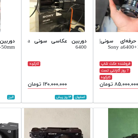
حرفه‌ای سونی|
دوربین عکاسی سونی a
دوربین
6-50mm
6400
Sony a6400
فروشنده مکث شاپ
کارکرده
7 روز گارانتی تست
کارکرده
۸۵,۰۰۰,۰۰ تومان
۱۲۰,۰۰۰,۰۰۰ تومان
اصفهان
۱۴ روز پیش
البرز