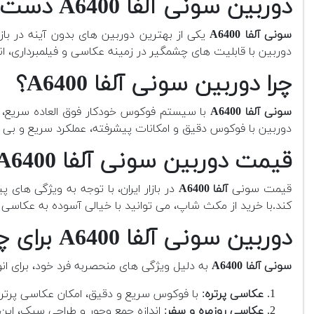
دوربین سونی آلفا A6400 دست دوم
سونی آلفا A6400
یکی از بهترین دوربین های بدون آینه در باز
دوربین با قابلیت های چشمگیر در زمینه عکاسی و فیلمبرداری، ا
چرا دوربین سونی آلفا A6400؟
سونی آلفا A6400
دوربین با فوکوس دقیق و امکانات پیشرفته، عملکرد سریع و بی نظ
قیمت دوربین سونی آلفا A6400 کارکرده چقدر است؟
قیمت سونی
آلفا A6400
در بازار ایران، با توجه به ویژگی های پ
کند.با خرید از مکث شاپ، می توانید با خیالی آسوده به عکاسی 
دوربین سونی آلفا A6400 برای چه نوع عکاسی و فیلمبرداری مناسب است؟
سونی آلفا A6400
به دلیل ویژگی های منحصربه فرد خود، برای ا
عکاسی پرتره
: با فوکوس سریع و دقیق، امکان عکاسی پرتر
عکاسی روزمره و سفر
: اندازه جمع وجور و طراحی سبک، این