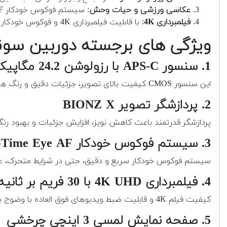
عکاسی ورزشی و حیات وحش
: سیستم فوکوس خودکار Real-Time Eye AF و عملکرد پیاپی بالا، برای ثبت لحظات سریع و پرتحرک مناسب است.
فیلمبرداری 4K
: با قابلیت فیلمبرداری 4K و فوکوس خودکار دقیق، این دوربین برای تولید محتوای ویدیویی عالی است.
ویژگی های برجسته دوربین سونی آلف
1. سنسور APS-C با رزولوشن 24.2 مگاپیکسل
این سنسور CMOS کیفیت بالای تصویر، جزئیات دقیق و رنگ های زنده را برای عکاسی و فیلمبرداری ارائه می دهد.
2. پردازشگر تصویر BIONZ X
پردازشگر قدرتمند باعث کاهش نویز، افزایش جزئیات و بهبود رنگ
3. سیستم فوکوس خودکار Real-Time Eye AF و 425 نقطه فوکوس
سیستم فوکوس خودکار سریع و دقیق، حتی در شرایط متحرک، عمل
4. فیلمبرداری 4K UHD با 30 فریم بر ثانیه
کیفیت فیلم 4K و قابلیت ضبط ویدیوهای فوق العاده با وضوح بالا، گزینه ای عالی برای تولید محتوای ویدیویی با کیفیت است.
5. صفحه نمایش لمسی 3 اینچی چرخشی