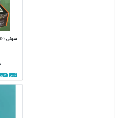
سونی a6400
۰
گیلان
۱۴ روز پیش