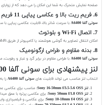
صفحه نمایش متحرک به شما این امکان را می دهد که از زوایای
6. فریم ریت بالا و عکاسی پیاپی 11 فریم بر ثانیه
سونی آلفا A6400
با سرعت شاتر بالا، قابلیت عکاسی پیاپی با سرعت 11 فریم بر ثانیه را برای ثبت لحظات سریع فرا
7. اتصال Wi-Fi و بلوتوث
امکان انتقال تصاویر به گوشی هوشمند یا کامپیوتر از طریق Wi-Fi و بلوتوث برای اشتراک گذاری سریع و راحت.
8. بدنه مقاوم و طراحی ارگونومیک
سونی آلفا A6400
با طراحی مقاوم در برابر گرد و غبار و رطوبت
لنز پیشنهادی برای سونی آلفا A6400
انتخاب لنز مناسب می تواند قابلیت های
سونی آلفا A6400
را به
لنز Sony 16-50mm f/3.5-5.6 OSS
: مناسب برای عکاسی عم
لنز Sony 50mm f/1.8 OSS
: برای عکاسی پرتره با عمق میدا
لنز Sony 10-18mm f/4 OSS
: برای عکاسی و فیلمبرداری واید
لنز Sony 70-350mm f/4.5-6.3 OSS
: برای عکاسی حیات وح