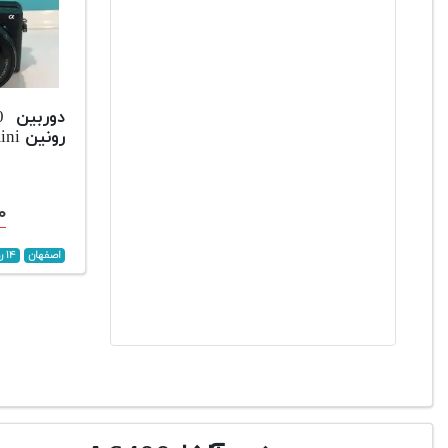
رونین dji RS3mini+کیف
۰۰
اصفهان
۱۴ روز پیش