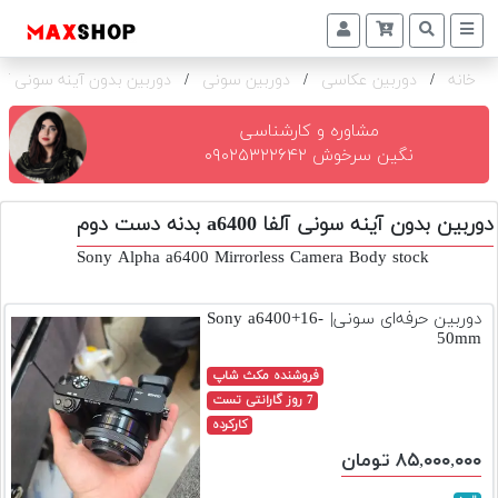
خانه
/
دوربین عکاسی
/
دوربین سونی
/
دوربین بدون آینه سونی آلفا a6400 ب
دوربین
و
لنز
مشاوره و کارشناسی
نگین سرخوش ۰۹۰۲۵۳۲۲۶۴۲
تجهیزات
و
دوربین بدون آینه سونی آلفا a6400 بدنه دست دوم
اکسسوری
Sony Alpha a6400 Mirrorless Camera Body stock
بازار
دست
دوربین حرفه‌ای سونی| Sony a6400+16-
دوم
50mm
خرید
فروشنده مکث شاپ
اقساطی
7 روز گارانتی تست
کارکرده
اجاره
۸۵,۰۰۰,۰۰۰ تومان
دوربین
و