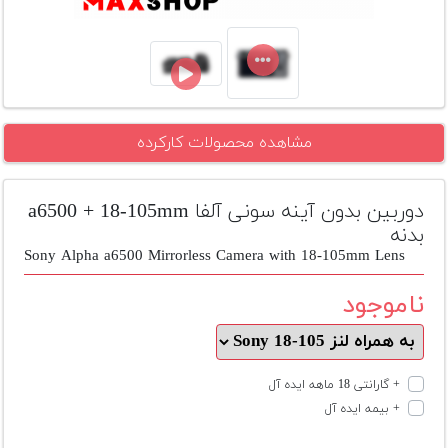
تجهیزات
مکث
پلاس
افزودن
مشاهده محصولات کارکرده
محصول
دست
دوم
دوربین بدون آینه سونی آلفا a6500 + 18-105mm
لیست
بدنه
قیمت
Sony Alpha a6500 Mirrorless Camera with 18-105mm Lens
دوربین
ناموجود
بله
+ گارانتی 18 ماهه ایده آل
+ بیمه ایده آل