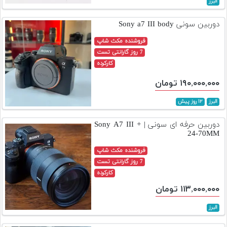
البرز
تجهیزات
دوربین سونی Sony a7 III body
مکث
پلاس
فروشنده مکث شاپ
7 روز گارانتی تست
افزودن
کارکرده
محصول
۱۹۰,۰۰۰,۰۰۰ تومان
دست
دوم
البرز
۱۲ روز پیش
لیست
دوربین حرفه ای سونی | Sony A7 III +
قیمت
24-70MM
دوربین
فروشنده مکث شاپ
بله
7 روز گارانتی تست
کارکرده
۱۱۳,۰۰۰,۰۰۰ تومان
البرز