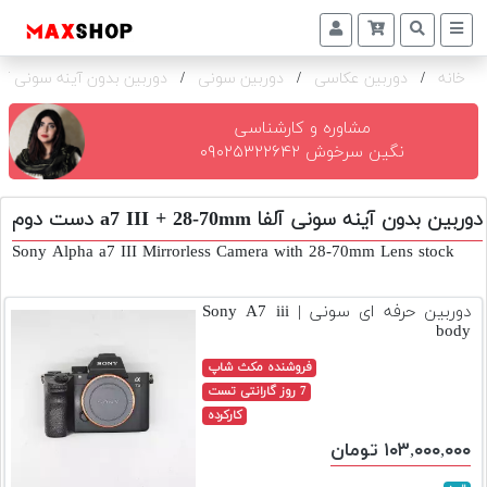
خانه
/
دوربین عکاسی
/
دوربین سونی
/
دوربین بدون آینه سونی آلفا III + 28-70mm
دوربین
و
لنز
مشاوره و کارشناسی
نگین سرخوش ۰۹۰۲۵۳۲۲۶۴۲
تجهیزات
و
دوربین بدون آینه سونی آلفا a7 III + 28-70mm دست دوم
اکسسوری
Sony Alpha a7 III Mirrorless Camera with 28-70mm Lens stock
بازار
دست
دوربین حرفه ای سونی | Sony A7 iii
دوم
body
خرید
فروشنده مکث شاپ
اقساطی
7 روز گارانتی تست
کارکرده
اجاره
۱۰۳,۰۰۰,۰۰۰ تومان
دوربین
و