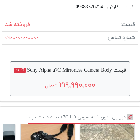
ثبت سفارش : 093‌833‌262‌54
قیمت:
فروخته شد
شماره تماس:
۰۹xx-xxx-xxxx
قیمت Sony Alpha a7C Mirrorless Camera Body
آکبند
۲۱۹,۹۹۰,۰۰۰
تومان
دوربین بدون آینه سونی آلفا a7C بدنه دست دوم