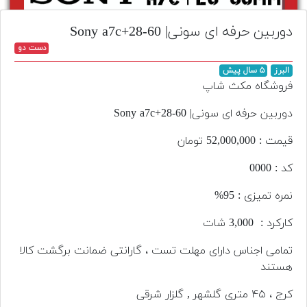
تجهیزات
دوربین حرفه ای سونی| Sony a7c+28-60
مکث
دست دو
پلاس
البرز
۵ سال پیش
افزودن
فروشگاه مکث شاپ
محصول
دست
دوربین حرفه ای سونی| Sony a7c+28-60
دوم
قیمت : 52,000,000 تومان
لیست
کد : 0000
قیمت
دوربین
نمره تمیزی : 95%
بله
کارکرد : 3,000 شات
تمامی اجناس دارای مهلت تست ، گارانتی ضمانت برگشت کالا
هستند
کرج ، ۴۵ متری گلشهر , گلزار شرقی