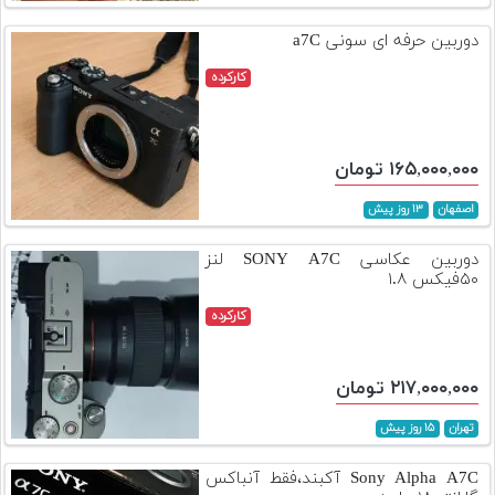
تجهیزات
دوربین حرفه ای سونی a7C
مکث
کارکرده
پلاس
افزودن
محصول
۱۶۵,۰۰۰,۰۰۰ تومان
دست
دوم
اصفهان
۱۳ روز پیش
لیست
دوربین عکاسی SONY A7C لنز
قیمت
۵۰فیکس ۱.۸
دوربین
کارکرده
بله
۲۱۷,۰۰۰,۰۰۰ تومان
تهران
۱۵ روز پیش
Sony Alpha A7C آکبند،فقط آنباکس