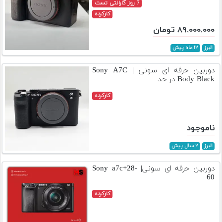
7 روز گارانتی تست
کارکرده
۸۹,۰۰۰,۰۰۰ تومان
البرز
۱۲ ماه پیش
دوربین حرفه ای سونی | Sony A7C
Body Black در حد
کارکرده
ناموجود
البرز
۲ سال پیش
دوربین حرفه ای سونی| Sony a7c+28-
60
کارکرده