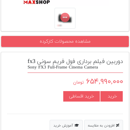
تجهیزات
مکث
پلاس
افزودن
مشاهده محصولات کارکرده
محصول
دست
دوم
دوربین فیلم برداری فول فریم سونی fx3
لیست
Sony FX3 Full-Frame Cinema Camera
قیمت
دوربین
۶۵۴,۹۹۰,۰۰۰
تومان
بله
خرید
خرید اقساطی
افزودن به مقایسه
آموزش خرید