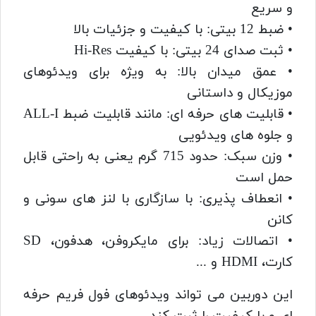
و سریع
‌• ضبط 12 بیتی: با کیفیت و جزئیات بالا
• ثبت صدای 24 بیتی: با کیفیت Hi-Res
‌• عمق میدان بالا: به ویژه برای ویدئوهای
موزیکال و داستانی
‌• قابلیت های حرفه ای: مانند قابلیت ضبط ALL-I
و جلوه های ویدئویی
‌• وزن سبک: حدود 715 گرم یعنی به راحتی قابل
حمل است
‌• انعطاف پذیری: با سازگاری با لنز های سونی و
کانن
‌• اتصالات زیاد: برای مایکروفن، هدفون، SD
کارت، HDMI و ...
این دوربین می تواند ویدئوهای فول فریم حرفه