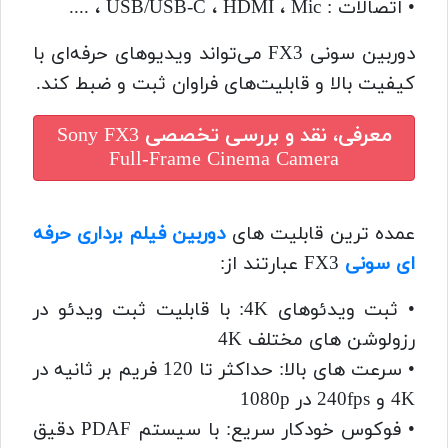
• اتصالات : USB/USB-C ، HDMI ، Mic ، ....
دوربین سونی FX3 می‌تواند ویدیوهای حرفه‌ای با
کیفیت بالا و قابلیت‌های فراوان ثبت و ضبط کند.
معرفی، نقد و بررسی تخصصی
Sony FX3
Full-Frame Cinema Camera
عمده ترین قابلیت های
دوربین فیلم برداری حرفه
ای سونی
FX3 عبارتند از:
‌• ثبت ویدئوهای 4K: با قابلیت ثبت ویدئو در
رزولوشن های مختلف 4K
‌• سرعت های بالا: حداکثر تا 120 فریم بر ثانیه در
4K و 240fps در 1080p
‌• فوکوس خودکار سریع: با سیستم PDAF دقیق