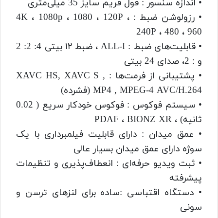
• اندازه سنسور : فول فریم سایز 35 میلی‌متری
• رزولوشن ضبط : 4K ، 1080p ، 1080 ، 120P ،
240P ، 480 ، 960
• قابلیت‌های ضبط : ALL-I ، ضبط ۱۲ بیتی 4: 2: 2
و : 2، صدای 24 بیتی
• پشتیبانی از فرمت‌ها : XAVC HS, XAVC S ,
MP4 , MPEG-4 AVC/H.264 (فشرده)
• سیستم فوکوس : فوکوس خودکار سریع ( 0.02
ثانیه) ، PDAF ، BIONZ XR
• عمق میدان : دارای قابلیت فیلمبرداری با یک
سوژه دارای عمق میدان بسیار عالی
• ثبت ویدیو حرفه‌ای : انعطاف‌پذیری و تنظیمات
پیشرفته
• دستگاه اقتباسی :ساده برای لنز‌های ترسن و
سونی