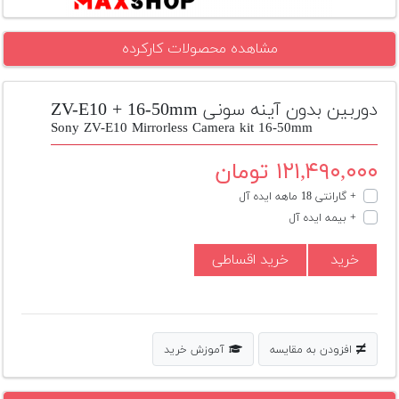
تجهیزات
مشاهده محصولات کارکرده
مکث
پلاس
دوربین بدون آینه سونی ZV-E10 + 16-50mm
افزودن
محصول
Sony ZV-E10 Mirrorless Camera kit 16-50mm
دست
دوم
۱۲۱,۴۹۰,۰۰۰ تومان
+ گارانتی 18 ماهه ایده آل
لیست
+ بیمه ایده آل
قیمت
دوربین
خرید
خرید اقساطی
بله
افزودن به مقایسه
آموزش خرید