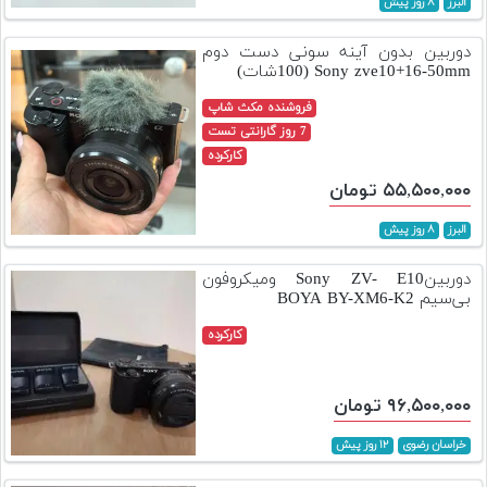
البرز
۸ روز پیش
تجهیزات
دوربین بدون آینه سونی دست دوم
مکث
Sony zve10+16-50mm (100شات)
پلاس
فروشنده مکث شاپ
افزودن
7 روز گارانتی تست
محصول
کارکرده
دست
۵۵,۵۰۰,۰۰۰ تومان
دوم
البرز
۸ روز پیش
لیست
قیمت
دوربینSony ZV- E10 ومیکروفون
دوربین
بی‌سیم BOYA BY-XM6-K2
کارکرده
بله
۹۶,۵۰۰,۰۰۰ تومان
خراسان رضوی
۱۲ روز پیش