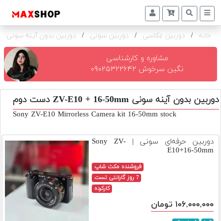
خانه
/
دوربین عکاسی
/
دوربین سونی
/
دوربین بدون آینه سونی ZV-E10 + 16-50mm
دوربین
و
لنز
مشاوره و کارشناسی
نگین سرخوش ۰۹۰۲۵۳۲۲۶۴۲
تجهیزات
و
دوربین بدون آینه سونی ZV-E10 + 16-50mm دست دوم
اکسسوری
Sony ZV-E10 Mirrorless Camera kit 16-50mm stock
بازار
دست
دوربین حرفه‌ای سونی | Sony ZV-
دوم
E10+16-50mm
خرید
فروشنده مکث شاپ
اقساطی
7 روز گارانتی تست
کارکرده
اجاره
۱۰۶,۰۰۰,۰۰۰ تومان
دوربین
و