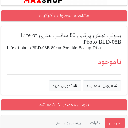
تجهیزات
مشاهده محصولات کارکرده
مکث
پلاس
بیوتی دیش پرتابل 80 سانتی متری Life of
افزودن
محصول
Photo BLD-08B
دست
Life of photo BLD-08B 80cm Portable Beauty Dish
دوم
ناموجود
لیست
قیمت
دوربین
افزودن به مقایسه
آموزش خرید
بله
افزودن محصول کارکرده شما
بررسی
نظرات
پرسش و پاسخ