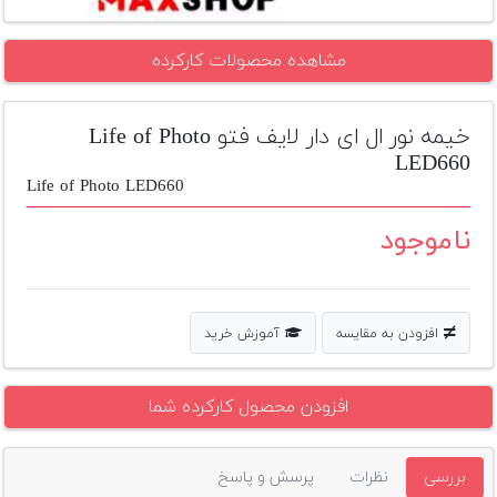
تجهیزات
مشاهده محصولات کارکرده
مکث
پلاس
خیمه نور ال ای دار لایف فتو Life of Photo
افزودن
محصول
LED660
دست
Life of Photo LED660
دوم
ناموجود
لیست
قیمت
دوربین
افزودن به مقایسه
آموزش خرید
بله
افزودن محصول کارکرده شما
بررسی
نظرات
پرسش و پاسخ