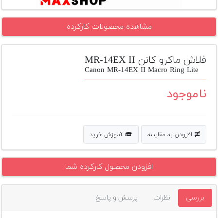
تجهیزات
مشاهده محصولات کارکرده
مکث
پلاس
فلاش ماکرو کانن MR-14EX II
افزودن
محصول
Canon MR-14EX II Macro Ring Lite
دست
دوم
ناموجود
لیست
قیمت
دوربین
افزودن به مقایسه
آموزش خرید
بله
افزودن محصول کارکرده شما
بررسی
نظرات
پرسش و پاسخ