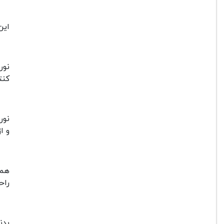
این
نور
کنت
نور
و ا
هما
راح
بدنه